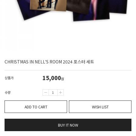
CHRISTMAS IN NELL'S ROOM 2024 포스터 세트
15,000
상품가
원
수량
ADD TO CART
WISH LIST
BUY IT NOW